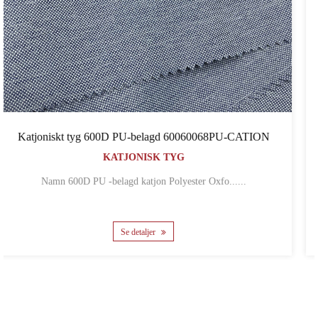
60068PU-CATION
Cordura tyg
CORDURA TYG
ter Oxfo......
Namn Polyester Waterproof 1000D*100
Se detaljer