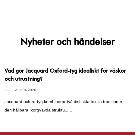
Nyheter och händelser
Vad gör Jacquard Oxford-tyg idealiskt för väskor
V
och utrustning?
k
Aug 04 2026
Jacquard oxford-tyg kombinerar två distinkta textila traditioner:
Va
den hållbara, korgvävda struktu......
di