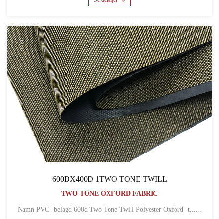
Se detaljer
600DX400D 1TWO TONE TWILL
TWO TONE OXFORD FABRIC
Namn PVC -belagd 600d Two Tone Twill Polyester Oxford -t......