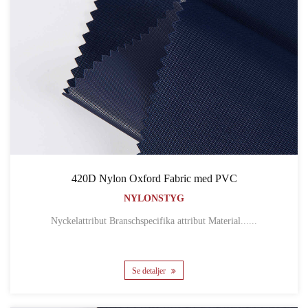
420D Nylon Oxford Fabric med PVC
NYLONSTYG
Nyckelattribut Branschspecifika attribut Material......
Se detaljer