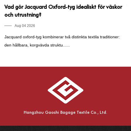
Vad gör Jacquard Oxford-tyg idealiskt för väskor
V
och utrustning?
k
Aug 04 2026
Jacquard oxford-tyg kombinerar två distinkta textila traditioner:
Va
den hållbara, korgvävda struktu......
di
Hangzhou Gaoshi Bagage Textile Co., Ltd.