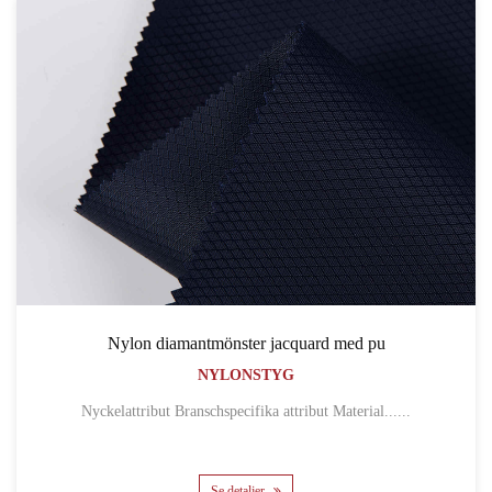
Nylon diamantmönster jacquard med pu
NYLONSTYG
Nyckelattribut Branschspecifika attribut Material......
Se detaljer