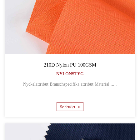
210D Nylon PU 100GSM
NYLONSTYG
Nyckelattribut Branschspecifika attribut Material......
Se detaljer